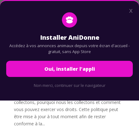
x
Accueil
Results for
-
Installer AniDonne
Accédez à vos annonces animaux depuis votre écran d'accueil -
gratuit, sans App Store
Politique de confidentialité
Oui, installer l'appli
par
Bruno Picard
|
Juin 5, 2026
Non merci, continuer sur le navigateur
Politique de confidentialité Anidonne Cette page vous
explique clairement quelles informations nous
collectons, pourquoi nous les collectons et comment
vous pouvez exercer vos droits. Cette politique peut
être mise à jour à tout moment afin de rester
conforme à la...